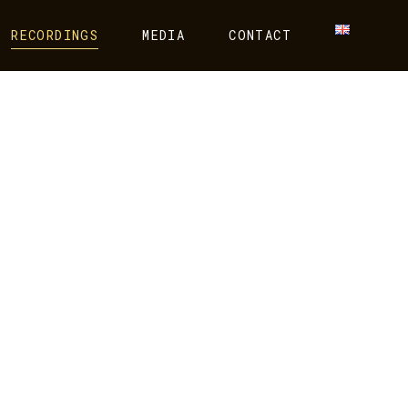
RECORDINGS
MEDIA
CONTACT
IE
ÉTAMORPHOSES
ivier Calmel, Double Celli