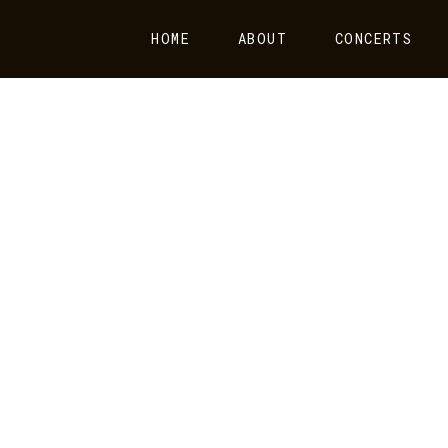
HOME
ABOUT
CONCERTS
ISCOGRAPH
CHARLOTTE SOHY,
M
COMPOSITRICE DE LA BELLE
Ol
ÉPOQUE
Coffret Piano Music